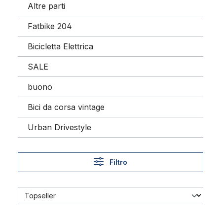
Altre parti
Fatbike 204
Bicicletta Elettrica
SALE
buono
Bici da corsa vintage
Urban Drivestyle
Filtro
Retina paraveste e proteggigonna in gomma, colorata, 26-28