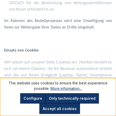
DSGVO für die Abwicklung von Vertragsverhältnissen
mit Ihnen erforderlich ist.
Im Rahmen des Bestellprozesses wird eine Einwilligung von
Ihnen zur Weitergabe Ihrer Daten an Dritte eingeholt.
Einsatz von Cookies
Wir setzen auf unserer Seite Cookies ein. Hierbei handelt es
sich um kleine Dateien, die Ihr Browser automatisch erstellt
und die auf Ihrem Endgerät (Laptop, Tablet, Smartphone
o.ä.) gespeichert werden, wenn Sie unsere Webseite
This website uses cookies to ensure the best experience
besuchen. Cookies richten auf Ihrem Endgerät keinen
possible.
More information...
Schaden an, enthalten keine Viren, Trojaner oder sonstige
Configure
Only technically required
Schadsoftware.
Accept all cookies
In dem Cookie werden Informationen abgelegt, die sich