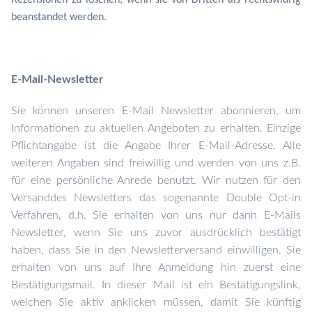
Rezensionen zu löschen, wenn sie von Dritten als rechtswidrig
beanstandet werden.
E-Mail-Newsletter
Sie können unseren E-Mail Newsletter abonnieren, um
Informationen zu aktuellen Angeboten zu erhalten. Einzige
Pflichtangabe ist die Angabe Ihrer E-Mail-Adresse. Alle
weiteren Angaben sind freiwillig und werden von uns z.B.
für eine persönliche Anrede benutzt. W
ir nutzen f
ür den
Versand
des Newsletters das sog
enannte
Double Opt-in
Verfahren
, d.h. Sie erhalten von uns nur dann E-Mails
Newsletter, wenn Sie uns zuvor ausdrücklich bestätigt
haben
, dass Sie in den
Newsletterv
ersand einwilligen.
Sie
erhalten von uns auf Ihre Anmeldung hin zuerst ein
e
Bestätigungs
m
ail
. In dieser Mail ist ein Bestätigungslink,
welchen Sie aktiv anklicken müssen, damit Sie künftig