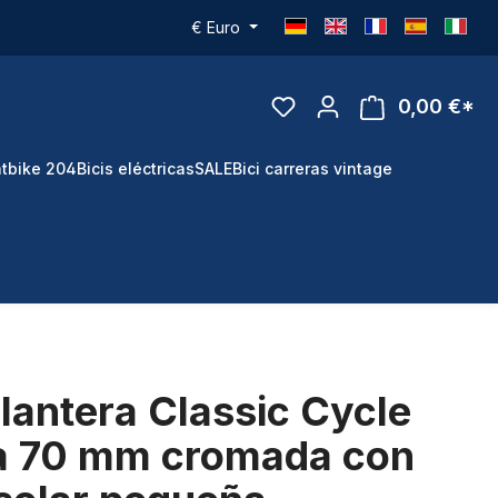
€
Euro
0,00 €*
tbike 204
Bicis eléctricas
SALE
Bici carreras vintage
antera Classic Cycle
la 70 mm cromada con