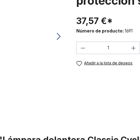
protección 
37,57 €*
Número de producto:
1691
Cantidad del prod
Añadir a la lista de deseos