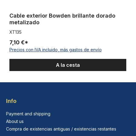
Cable exterior Bowden brillante dorado
metalizado
XT135
7,10 €*
Precios con IVA incluido, más gastos de envío
A la cesta
Info
Payment and shipping
About us
Compra de existencias antiguas / existencias restantes