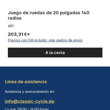
Juego de ruedas de 20 pulgadas 140
radios
681-
203,31 €*
Precios con IVA incluido, más gastos de envío
A la cesta
Línea de asistencia
Asistencia y asesoramiento en:
info@classic-cycle.de
Lu-Jue: 09:00 - 14:00 horas