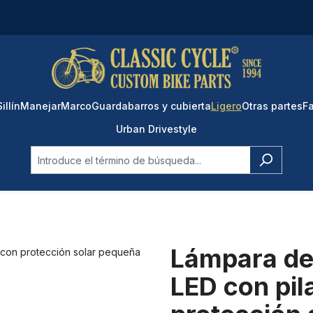
Sillín
Manejar
Marco
Guardabarros y cubierta
Ligero
Otras partes
Fa
Urban Drivestyle
Lámpara del
LED con pi