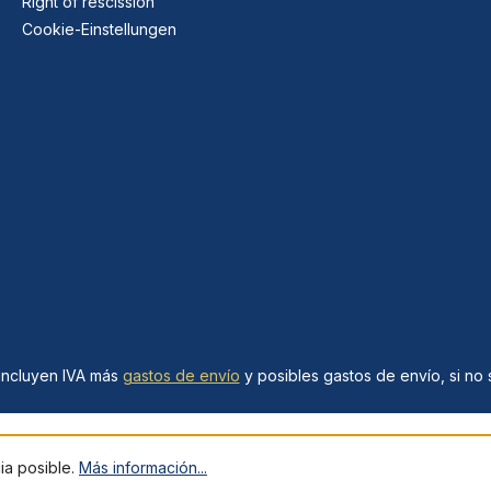
Right of rescission
Cookie-Einstellungen
 incluyen IVA más
gastos de envío
y posibles gastos de envío, si no s
cia posible.
Más información...