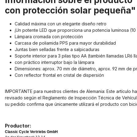
Información sobre el producto
con protección solar pequeña"
Calidad máxima con un elegante diseño retro
¡Un potente LED que proporciona una potencia luminosa (10 L
Lámpara cromada con protección
Carcasa de poliamida PPS para mayor durabilidad
Juntas bien selladas frente a salpicaduras
Soporte interior para 3 pilas tipo AA (también llamadas LR6 
con práctico interruptor bajo la lámpara
Dimensiones: aprox. 70 mm de diámetro, aprox. 92 mm de pro
Con reflector frontal en cristal de dispersión
IMPORTANTE para nuestros clientes de Alemania: Este artículo ha s
revisado según el Reglamento de Inspección Técnica de Vehículos,
su pedido confirma que únicamente utilizará el producto con bicic
Productor:
Classic Cycle Vertriebs GmbH