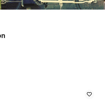
on
Luz trasera Spanninga n.º 9 retro LED en rojo, a pilas