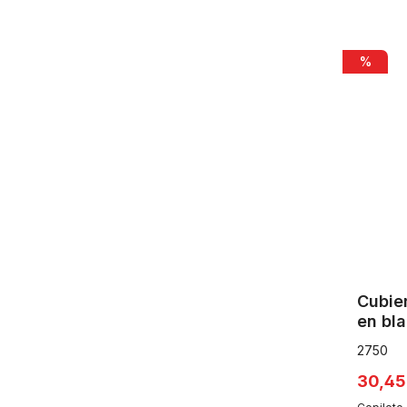
Cubierta cl
%
Cubier
en bl
2750
30,45