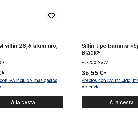
el sillín 28,6 aluminio,
Sillín tipo banana «S
Black»
00
HL-2002-SW
€*
36,55 €*
con IVA incluido, más gastos
Precios con IVA incluido, m
o
de envío
A la cesta
A la cesta
 banana «Sparkling White»
Tija del sillín 27,2 aluminio, ne