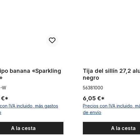
 tipo banana «Sparkling
Tija del sillín 27,2 a
»
negro
2-W
56381000
 €*
6,05 €*
con IVA incluido, más gastos
Precios con IVA incluido, m
o
de envío
A la cesta
A la cesta