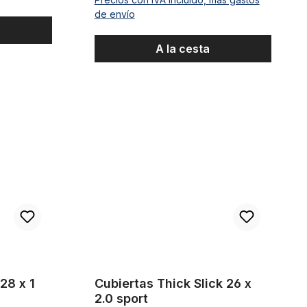
de envío
A la cesta
en rojo teja
Cubiertas Thick Slick 26 x 2.0 sport
28 x 1
Cubiertas Thick Slick 26 x
2.0 sport