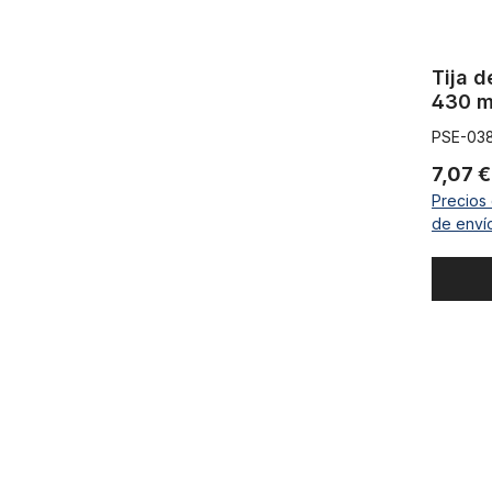
Tija d
430 
PSE-03
7,07 
Precios 
de enví
Tija del si