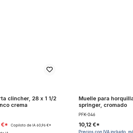
incher, 28 x 1 1/2 en blanco crema
Muelle para horquilla springe
ta clincher, 28 x 1 1/2
Muelle para horquill
anco crema
springer, cromado
PFK-046
 €*
10,12 €*
Copiloto de IA
60,96 €*
Precios con IVA incluido, m