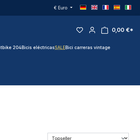
€
Euro
0,00 €*
tbike 204
Bicis eléctricas
SALE
Bici carreras vintage