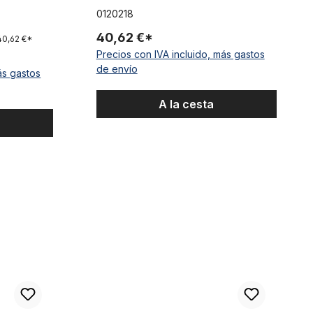
0120218
40,62 €*
40,62 €*
Precios con IVA incluido, más gastos
de envío
ás gastos
A la cesta
Tija de sillín B46 original, 31,8 mm, negro