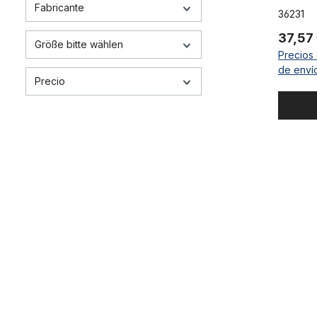
Fabricante
36231
37,57
Größe bitte wählen
Precios 
de enví
Precio
Tija del s