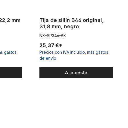
e 22,2 mm
Tija de sillín B46 original,
31,8 mm, negro
NX-SP346-BK
25,37 €*
ás gastos
Precios con IVA incluido, más gastos
de envío
A la cesta
Black»
Tija de sillín, 31,8 mm, cromada