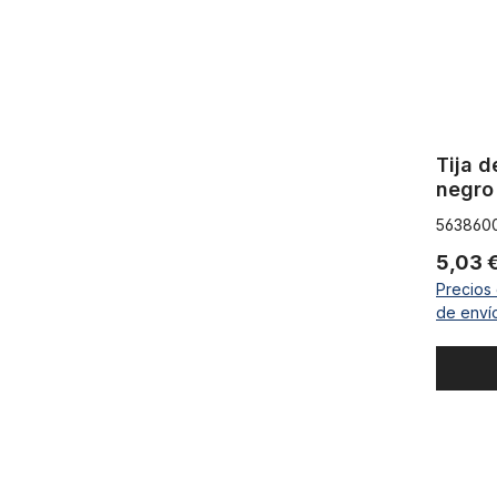
Tija d
negro
563860
5,03 
Precios 
de enví
Sillín tipo