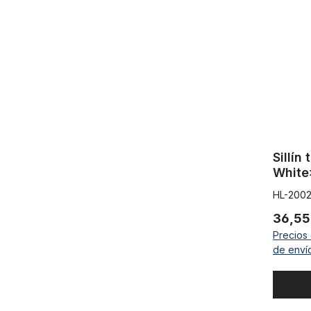
Sillín
White
HL-200
36,55
Precios 
de enví