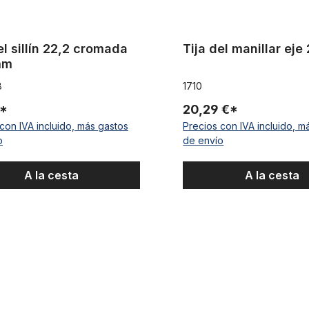
el sillín 22,2 cromada
Tija del manillar ej
mm
8
1710
€*
20,29 €*
con IVA incluido, más gastos
Precios con IVA incluido, m
o
de envío
A la cesta
A la cesta
llín 28,6 aluminio, negro
Sillín tipo banana «Sparkling 