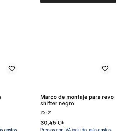
r, cromado
Marco de montaje para revo shifter negro
a
Marco de montaje para revo
shifter negro
ZX-21
30,45 €*
ás gastos
Precios con IVA incluido, más gastos