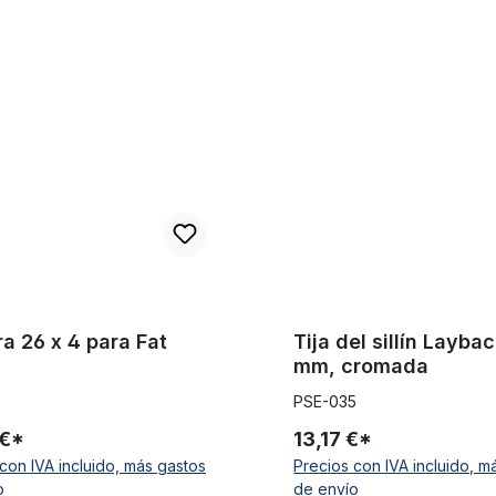
x 4 para Fat Bikes
Tija del sillín Layback, 25,4 
a 26 x 4 para Fat
Tija del sillín Layba
mm, cromada
PSE-035
 €*
13,17 €*
con IVA incluido, más gastos
Precios con IVA incluido, m
o
de envío