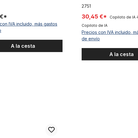
2751
 €*
30,45 €*
Copiloto de IA
con IVA incluido, más gastos
Copiloto de IA
o
Precios con IVA incluido, m
de envío
A la cesta
A la cesta
illín 22,2 cromada 430 mm
Tija del manillar eje 22,2 mm