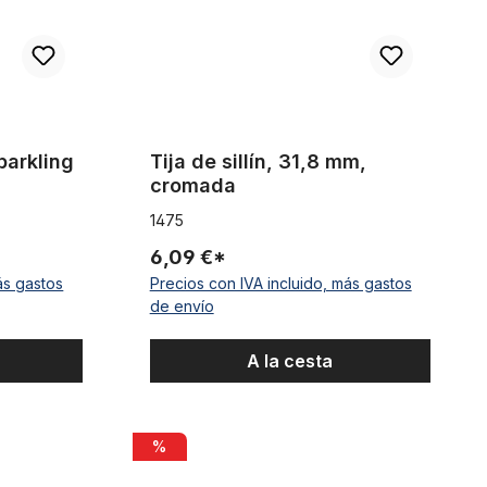
parkling
Tija de sillín, 31,8 mm,
cromada
1475
6,09 €*
ás gastos
Precios con IVA incluido, más gastos
de envío
A la cesta
gro
Tija del manillar 25,4 - 22,2, eje de acero con s
%