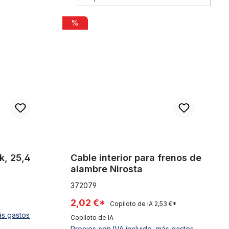
mm, cromada
Cable interior para frenos de alambre Nirosta
%
ck, 25,4
Cable interior para frenos de
alambre Nirosta
372079
2,02 €*
Copiloto de IA
2,53 €*
ás gastos
Copiloto de IA
Precios con IVA incluido, más gastos