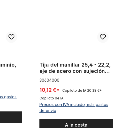
luminio,
Tija del manillar 25,4 - 22,2,
eje de acero con sujeción
mediante 1 tornillo cromada
30604000
Humpert Ergotec CV 101
10,12 €*
Copiloto de IA
20,28 €*
ás gastos
Copiloto de IA
Precios con IVA incluido, más gastos
de envío
A la cesta