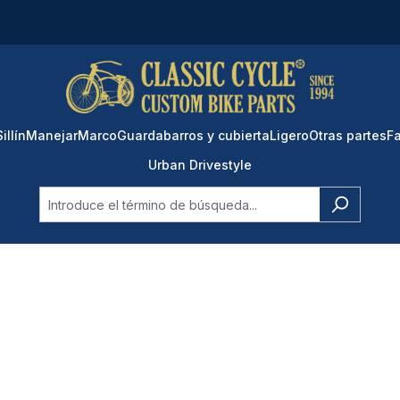
Sillín
Manejar
Marco
Guardabarros y cubierta
Ligero
Otras partes
Fa
Urban Drivestyle