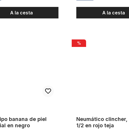
A la cesta
A la cesta
 banana de piel artificial en negro
Neumático clincher, 28 x 1 1/2 
%
 tipo banana de piel
Neumático clincher, 
cial en negro
1/2 en rojo teja