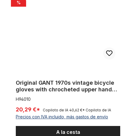
Original GANT 1970s vintage bicycle gloves with chrocheted 
%
Original GANT 1970s vintage bicycle
gloves with chrocheted upper hand
Size 10
H94010
20,29 €*
Copiloto de IA
40,62 €*
Copiloto de IA
Precios con IVA incluido, más gastos de envío
A la cesta