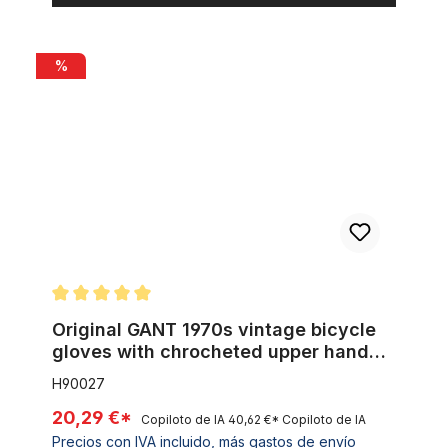
Original GANT 1970s vintage bicycle gloves with chrocheted 
%
Calificación promedio de 5 de 5 estrellas
Original GANT 1970s vintage bicycle
gloves with chrocheted upper hand
Size 7
H90027
20,29 €*
Copiloto de IA
40,62 €*
Copiloto de IA
Precios con IVA incluido, más gastos de envío