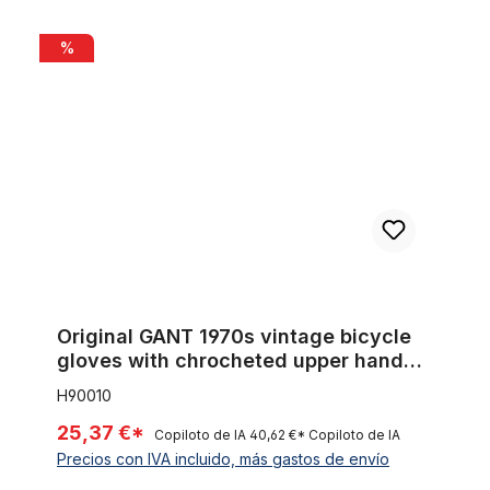
Original GANT 1970s vintage bicycle gloves with chrocheted 
%
Original GANT 1970s vintage bicycle
gloves with chrocheted upper hand
Size 10
H90010
25,37 €*
Copiloto de IA
40,62 €*
Copiloto de IA
Precios con IVA incluido, más gastos de envío