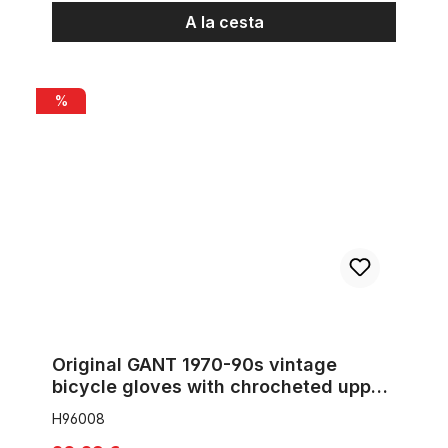
A la cesta
Original GANT 1970-90s vintage bicycle gloves with chrochet
%
Original GANT 1970-90s vintage
bicycle gloves with chrocheted upper
hand Size 8
H96008