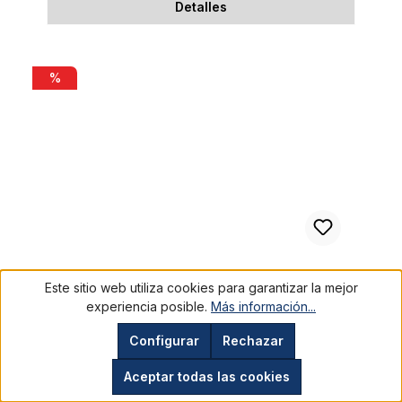
Detalles
Original GANT 1970s vintage bicycle gloves with chrocheted u
%
Este sitio web utiliza cookies para garantizar la mejor
experiencia posible.
Más información...
Original GANT 1970s vintage bicycle
gloves with chrocheted upper hand
Configurar
Rechazar
Size 12
H924012
Aceptar todas las cookies
20,29 €*
Copiloto de IA
40,62 €*
Copiloto de IA