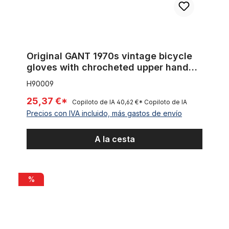
Original GANT 1970s vintage bicycle
gloves with chrocheted upper hand
Size 9
H90009
25,37 €*
Copiloto de IA
40,62 €*
Copiloto de IA
Precios con IVA incluido, más gastos de envío
A la cesta
Camiseta verde de manga larga
%