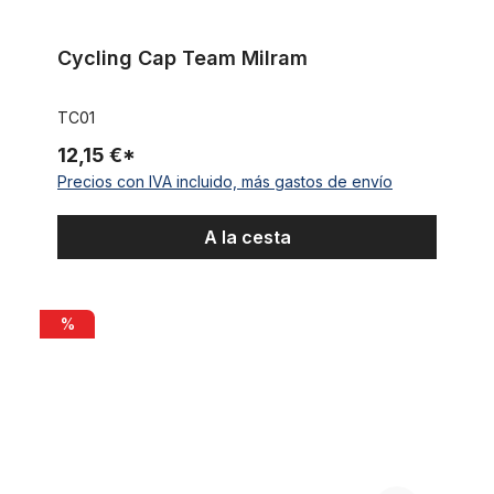
Cycling Cap Team Milram
TC01
12,15 €*
Precios con IVA incluido, más gastos de envío
A la cesta
Original GANT 1970s vintage bicycle gloves with chrocheted 
%