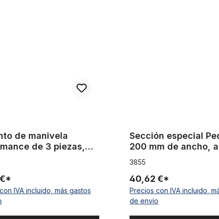
e manivela performance de 3 piezas, eje de 8 dientes cromado
Sección especial Pedal de 20
nto de manivela
Sección especial Pe
rmance de 3 piezas,
200 mm de ancho, a
e 8 dientes cromado
plateado, bruñido
3855
 €*
40,62 €*
con IVA incluido, más gastos
Precios con IVA incluido, m
o
de envío