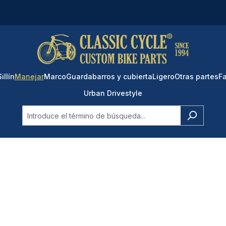
Sillín
Manejar
Marco
Guardabarros y cubierta
Ligero
Otras partes
Fa
Urban Drivestyle