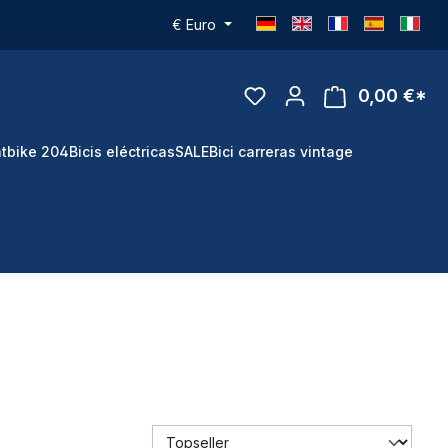
€
Euro
0,00 €*
tbike 204
Bicis eléctricas
SALE
Bici carreras vintage