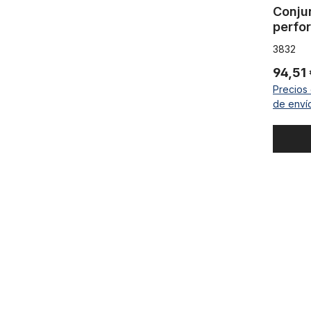
Conju
perfo
eje de
3832
94,51
Precios 
de enví
Plato «Cuc