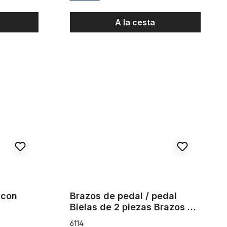
A la cesta
egro
s,
Brazos de pedal / pedal Bielas de 2 piezas Bra
 con
Brazos de pedal / pedal
Bielas de 2 piezas Brazos de
pedal cuadrado de aluminio
6114