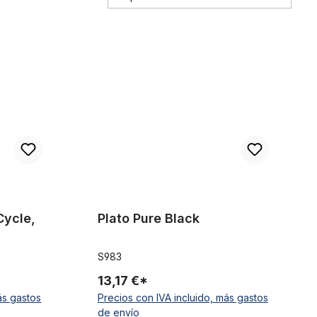
set
Plato Pure Black
Cycle,
Plato Pure Black
S983
13,17 €*
ás gastos
Precios con IVA incluido, más gastos
de envío