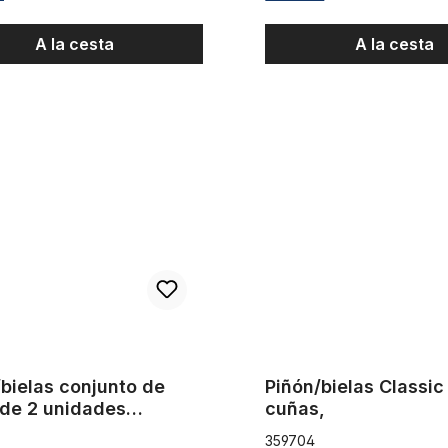
A la cesta
A la cesta
as conjunto de piñón de 2 unidades cuadrado en negro, aluminio n
Piñón/bielas Classic con cuña
bielas conjunto de
Piñón/bielas Classic
 de 2 unidades
cuñas,
ado en negro, aluminio
359704