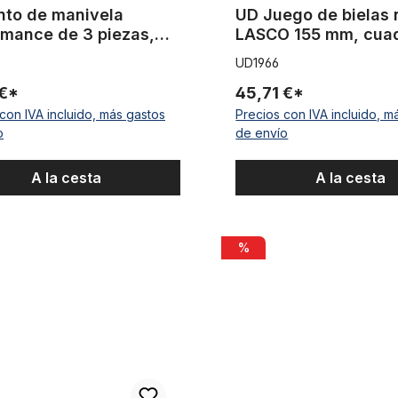
nto de manivela
UD Juego de bielas 
rmance de 3 piezas,
LASCO 155 mm, cua
 8 dientes
52 dientes
UD1966
 €*
45,71 €*
con IVA incluido, más gastos
Precios con IVA incluido, m
o
de envío
A la cesta
A la cesta
hillo»
Brazos de pedal / pedal Biela
%