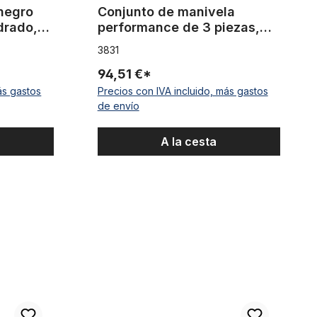
negro
Conjunto de manivela
drado,
performance de 3 piezas,
eje de 8 dientes
3831
94,51 €*
ás gastos
Precios con IVA incluido, más gastos
de envío
A la cesta
s Thun Avax A (alu/steel) 44 T / 170
Plato «Burbujas»