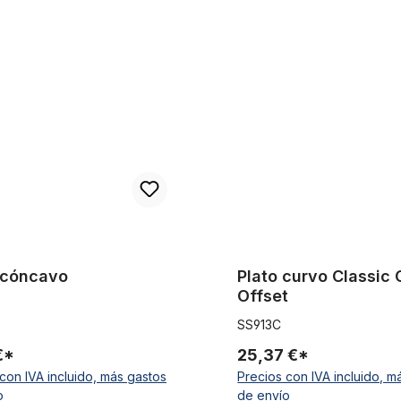
cavo
Plato curvo Classic Cycle, Off
 cóncavo
Plato curvo Classic 
Offset
SS913C
€*
25,37 €*
con IVA incluido, más gastos
Precios con IVA incluido, m
o
de envío