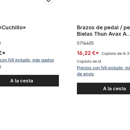
«Cuchillo»
Brazos de pedal / p
Bielas Thun Avax A
(alu/steel) 44 T / 17
0
0714405
 €*
16,22 €*
Copiloto de IA
3
con IVA incluido, más gastos
Copiloto de IA
o
Precios con IVA incluido, m
de envío
A la cesta
A la cesta
Cross
Plato de 52 dientes