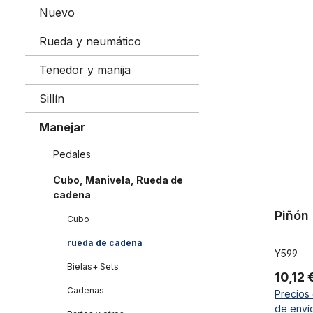
Nuevo
Piñón cón
Rueda y neumático
Tenedor y manija
Sillín
Manejar
Pedales
Cubo, Manivela, Rueda de
cadena
Piñón
Cubo
rueda de cadena
Y599
Bielas+ Sets
10,12 
Cadenas
Precios 
de enví