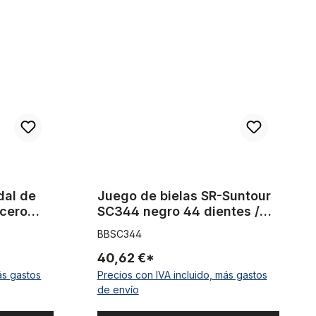
0 mm de ancho, acero plateado, bruñido
Juego de bielas SR-Suntour SC344 negro 44 dien
dal de
Juego de bielas SR-Suntour
cero
SC344 negro 44 dientes /
170 / eje cuadrado
BBSC344
40,62 €*
ás gastos
Precios con IVA incluido, más gastos
de envío