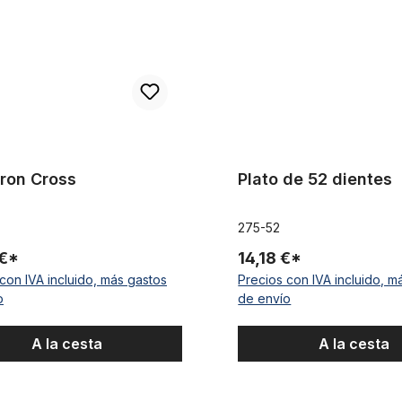
Iron Cross
Plato de 52 dientes
275-52
 €*
14,18 €*
con IVA incluido, más gastos
Precios con IVA incluido, m
o
de envío
A la cesta
A la cesta