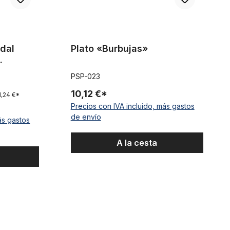
edal
Plato «Burbujas»
0
PSP-023
10,12 €*
1,24 €*
Precios con IVA incluido, más gastos
de envío
ás gastos
A la cesta
Plato Black Crystal