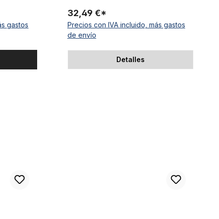
con piñón cromado
32,49 €*
ás gastos
Precios con IVA incluido, más gastos
de envío
Detalles
SCO 155 mm, cuadrado, 52 dientes
Conjunto de manivela performance de 3 piezas, 