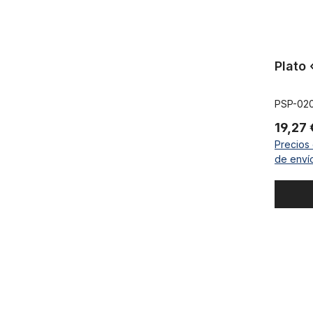
Plato 
PSP-02
19,27
Precios 
de enví
Plato Iron 