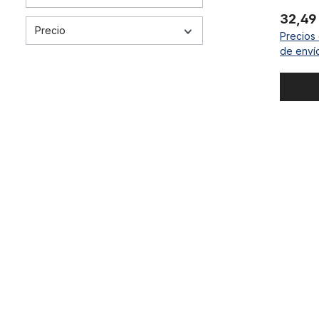
negro
32,49
Precio
Precios 
de enví
Conjunto d