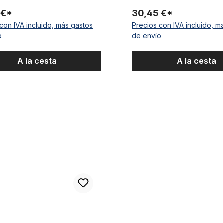
 €*
30,45 €*
con IVA incluido, más gastos
Precios con IVA incluido, m
o
de envío
A la cesta
A la cesta
e manivela performance de 3 piezas, eje de 8 dientes
UD Juego de bielas negro LA