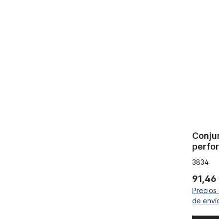
Conjunto d
Conju
perfo
eje d
3834
91,46
Precios 
de enví