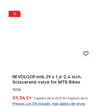
REVOLOOP.mtb 29 x 1,6-2,4 inch. Sclaverand valve for MTB Bi
%
REVOLOOP.mtb 29 x 1,6-2,4 inch.
Sclaverand valve for MTB Bikes
10016
23,34 €*
Copiloto de IA
25,37 €*
Copiloto de IA
Precios con IVA incluido, más gastos de envío