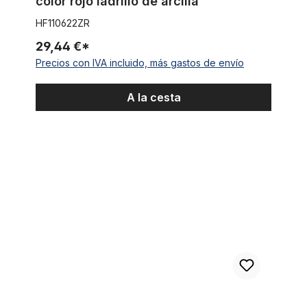
color rojo ladrillo de arcilla
HF110622ZR
29,44 €*
Precios con IVA incluido, más gastos de envío
A la cesta
Neumáticos blanco 28 x 1 5/8 x 1 3/8 37-622