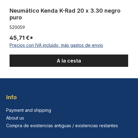
Neumático Kenda K-Rad 20 x 3.30 negro
puro
520059
45,71 €*
Precios con IVA incluido, más gastos de envío
A la cesta
Info
Payment and shipping
About us
Compra de existencias antiguas / existencias restantes