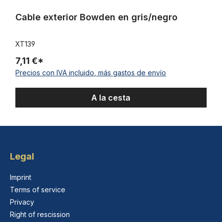
Cable exterior Bowden en gris/negro
XT139
7,11 €*
Precios con IVA incluido, más gastos de envío
A la cesta
Legal
Imprint
Terms of service
Privacy
Right of rescission