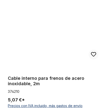
Omitir la galería de productos
Cable interno para frenos de acero inoxidable, 2m
Cable interno para frenos de acero
inoxidable, 2m
374210
5,07 €*
Precios con IVA incluido, más gastos de envío