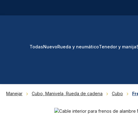
tar al contenido principal
Saltar a la búsqueda
Saltar a la navegación principal
Todas
Nuevo
Rueda y neumático
Tenedor y manija
Manejar
Cubo, Manivela, Rueda de cadena
Cubo
Fr
Omitir galería de imágenes