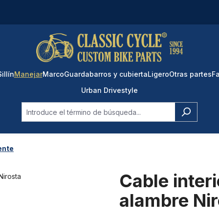
Sillín
Manejar
Marco
Guardabarros y cubierta
Ligero
Otras partes
Fa
Urban Drivestyle
ente
Cable inter
alambre Nir