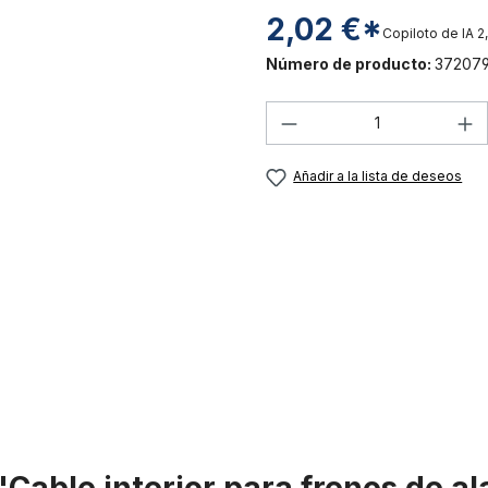
2,02 €*
Copiloto de IA
2
Número de producto:
37207
Cantidad del prod
Añadir a la lista de deseos