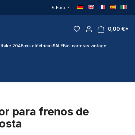
€
Euro
0,00 €*
tbike 204
Bicis eléctricas
SALE
Bici carreras vintage
ior para frenos de
osta