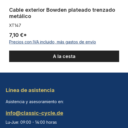
Cable exterior Bowden plateado trenzado
metálico
XT147
7,10 €*
Precios con IVA incluido, más gastos de envío
A la cesta
Línea de asistencia
Asistencia y asesoramiento en:
info@classic-cycle.de
Lu-Jue: 09:00 - 14:00 horas