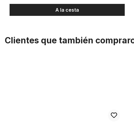
A la cesta
Clientes que también comprar
Omitir la galería de productos
Cable exterior Bowden plateado trenzado metálico