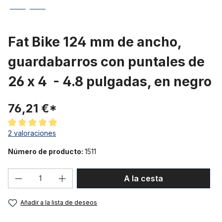
Fat Bike 124 mm de ancho,
guardabarros con puntales de
26 x 4 - 4.8 pulgadas, en negro
76,21 €*
Calificación promedio de 5 de 5 estrellas
2 valoraciones
Número de producto:
1511
Cantidad del producto: introduce la can
A la cesta
Añadir a la lista de deseos