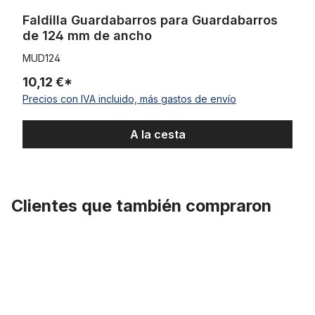
Faldilla Guardabarros para Guardabarros
de 124 mm de ancho
MUD124
10,12 €*
Precios con IVA incluido, más gastos de envío
A la cesta
Clientes que también compraron
Omitir la galería de productos
Llanta de aluminio de 20 pulgadas 102 mm pulido brillante