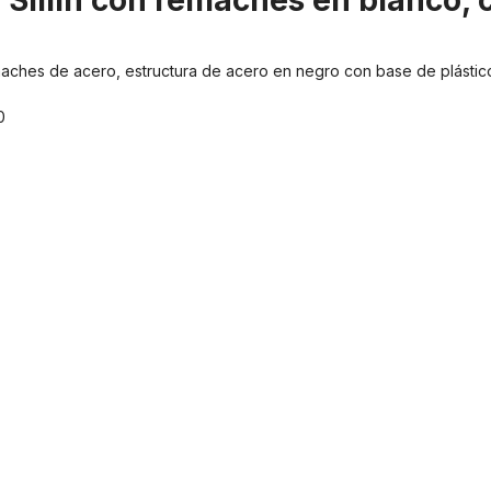
"Sillín con remaches en blanco,
maches de acero, estructura de acero en negro con base de plástico, 
0