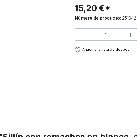
15,20 €*
Número de producto:
251042
Cantidad del prod
Añadir a la lista de deseos