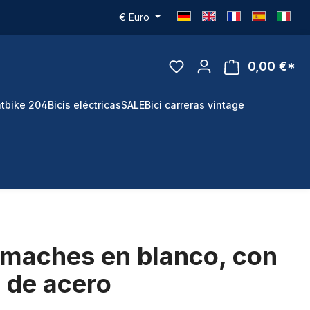
€
Euro
0,00 €*
tbike 204
Bicis eléctricas
SALE
Bici carreras vintage
remaches en blanco, con
 de acero