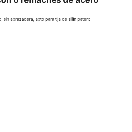
 con 6 remaches de acero"
sin abrazadera, apto para tija de sillín patent