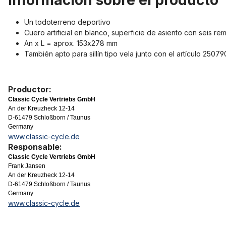
Información sobre el producto 
Un todoterreno deportivo
Cuero artificial en blanco, superficie de asiento con seis re
An x L = aprox. 153x278 mm
También apto para sillín tipo vela junto con el artículo 25079
Productor:
Classic Cycle Vertriebs GmbH
An der Kreuzheck 12-14
D-61479 Schloßborn / Taunus
Germany
www.classic-cycle.de
Responsable:
Classic Cycle Vertriebs GmbH
Frank Jansen
An der Kreuzheck 12-14
D-61479 Schloßborn / Taunus
Germany
www.classic-cycle.de