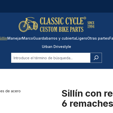
Sillín
Manejar
Marco
Guardabarros y cubierta
Ligero
Otras partes
Fa
Urban Drivestyle
Sillín con 
6 remaches