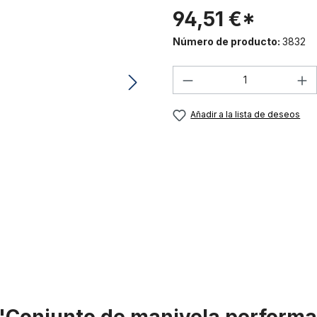
94,51 €*
Número de producto:
3832
Cantidad del prod
Añadir a la lista de deseos