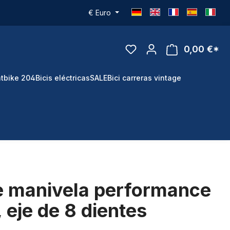
€
Euro
0,00 €*
tbike 204
Bicis eléctricas
SALE
Bici carreras vintage
e manivela performance
 eje de 8 dientes