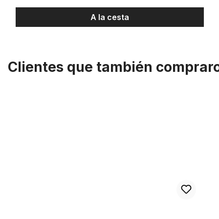
A la cesta
Clientes que también comprar
Omitir la galería de productos
Horquilla de doble puente extraancha y gruesa, 700 mm, 50 mm, e