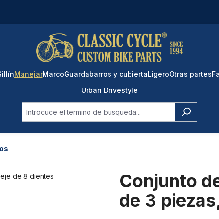
Sillín
Manejar
Marco
Guardabarros y cubierta
Ligero
Otras partes
Fa
Urban Drivestyle
ros
Conjunto d
de 3 piezas,