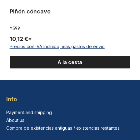
Piñón cóncavo
Y599
10,12 €*
Precios con IVA incluido, más gastos de envío
A la cesta
Info
Payment and shipping
About us
Compra de existencias antiguas / existencias restantes