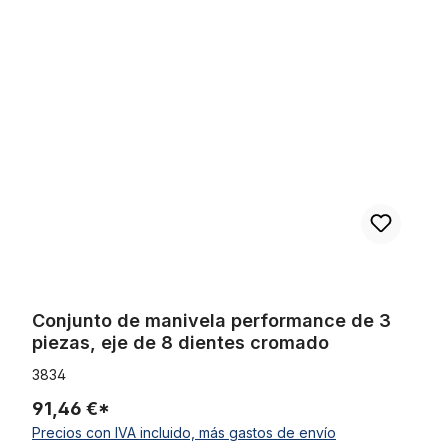
Omitir la galería de productos
Conjunto de manivela performance de 3 piezas, eje de 8 diente
Conjunto de manivela performance de 3
piezas, eje de 8 dientes cromado
3834
91,46 €*
Precios con IVA incluido, más gastos de envío