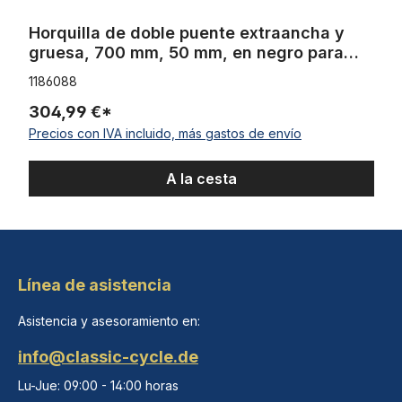
Horquilla de doble puente extraancha y
gruesa, 700 mm, 50 mm, en negro para
hasta 20-28, eje 1 1/8
1186088
304,99 €*
Precios con IVA incluido, más gastos de envío
A la cesta
Línea de asistencia
Asistencia y asesoramiento en:
info@classic-cycle.de
Lu-Jue: 09:00 - 14:00 horas