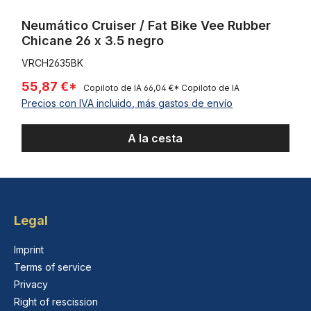
Neumático Cruiser / Fat Bike Vee Rubber
Chicane 26 x 3.5 negro
VRCH2635BK
55,87 €*
Copiloto de IA
66,04 €*
Copiloto de IA
Precios con IVA incluido, más gastos de envío
A la cesta
Legal
Imprint
Terms of service
Privacy
Right of rescission