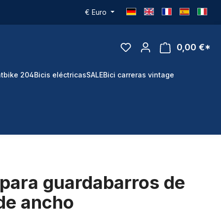
€
Euro
0,00 €*
tbike 204
Bicis eléctricas
SALE
Bici carreras vintage
 para guardabarros de
de ancho