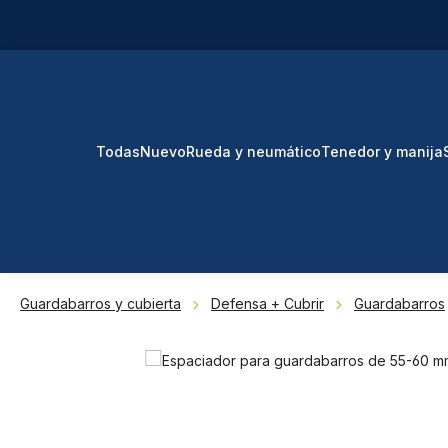
tar al contenido principal
Saltar a la búsqueda
Saltar a la navegación principal
Todas
Nuevo
Rueda y neumático
Tenedor y manija
Guardabarros y cubierta
Defensa + Cubrir
Guardabarros
Omitir galería de imágenes