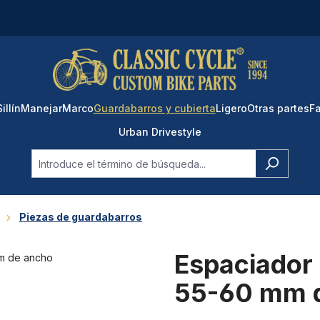
Sillín
Manejar
Marco
Guardabarros y cubierta
Ligero
Otras partes
Fa
Urban Drivestyle
Piezas de guardabarros
Espaciador
55-60 mm 