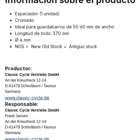
Información sobre el producto
Espaciador (1 unidad)
Cromado
Ideal para guardabarros de 55-60 mm de ancho
Longitud de todo: 370 mm
Ø 4 mm
NOS = New Old Stock = Antiguo stock
Productor:
Classic Cycle Vertriebs GmbH
An der Kreuzheck 12-14
D-61479 Schloßborn / Taunus
Germany
www.classic-cycle.de
Responsable:
Classic Cycle Vertriebs GmbH
Frank Jansen
An der Kreuzheck 12-14
D-61479 Schloßborn / Taunus
Germany
www.classic-cycle.de