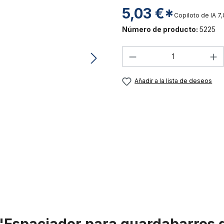
5,03 €*
Copiloto de IA
7,
Número de producto:
5225
Cantidad del prod
Añadir a la lista de deseos