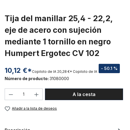
Tija del manillar 25,4 - 22,2,
eje de acero con sujeción
mediante 1 tornillo en negro
Humpert Ergotec CV 102
- 50.1 %
10,12 €*
Copiloto de IA
20,28 €*
Copiloto de IA
Número de producto:
31080000
Cantidad del producto: introduce la can
A la cesta
Añadir a la lista de deseos