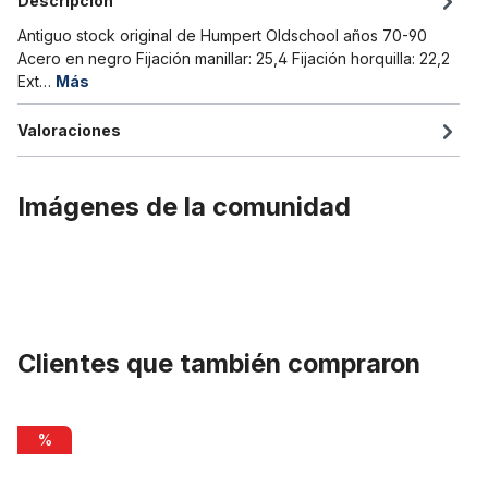
Descripción
Antiguo stock original de Humpert Oldschool años 70-90
Acero en negro Fijación manillar: 25,4 Fijación horquilla: 22,2
Ext…
Más
Valoraciones
Imágenes de la comunidad
Clientes que también compraron
Omitir la galería de productos
Tija del manillar 25,4 - 22,2, eje de acero con sujeción mediante
%