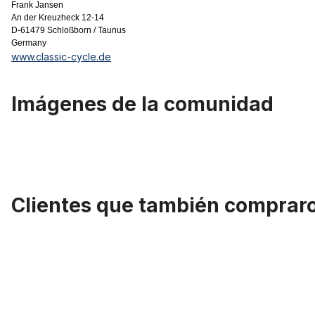
Frank Jansen
An der Kreuzheck 12-14
D-61479 Schloßborn / Taunus
Germany
www.classic-cycle.de
Imágenes de la comunidad
Clientes que también comprar
Omitir la galería de productos
Cubierta negra con banda blanca 28 x 1 1/2 40-635