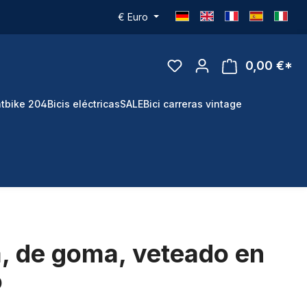
€
Euro
0,00 €*
tbike 204
Bicis eléctricas
SALE
Bici carreras vintage
, de goma, veteado en
o