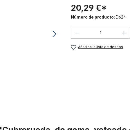
20,29 €*
Número de producto:
D624
Cantidad del prod
Añadir a la lista de deseos