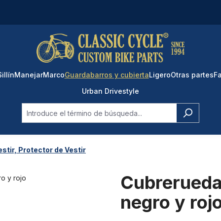
Sillín
Manejar
Marco
Guardabarros y cubierta
Ligero
Otras partes
Fa
Urban Drivestyle
stir, Protector de Vestir
Cubrerueda
negro y roj