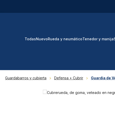
tar al contenido principal
Saltar a la búsqueda
Saltar a la navegación principal
Todas
Nuevo
Rueda y neumático
Tenedor y manija
Guardabarros y cubierta
Defensa + Cubrir
Guardia de Ve
Omitir galería de imágenes