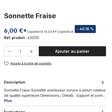
Sonnette Fraise
- 40.18 %
6,00 €*
Copilote IA
10,03 €*
Copilote IA
Réf. produit :
420312
Quantité de produit : Entrez la quantité
Ajouter au panier
Ajouter à la liste de souhaits
Description
Sonnette Fraise Sonnette avertisseur sonore à action rotative
de qualité supérieure Dimensions / Détails : Support et sonn…
Plus
Évaluations