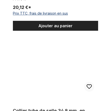
20,12 €*
Prix TTC, frais de livraison en sus
Ajouter au panier
Collier tube de selle 34,9 mm, en aluminium, noir avec fixatio
Collier tube de selle 34,9 mm, en