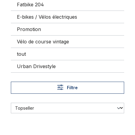
Fatbike 204
E-bikes / Vélos électriques
Promotion
Vélo de course vintage
tout
Urban Drivestyle
Filtre
Adaptateur fileté de pédale 9/16'' manivelle une pièce 1/2''