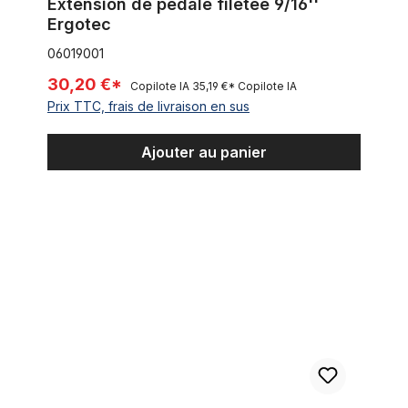
Extension de pédale filetée 9/16''
Ergotec
06019001
30,20 €*
Copilote IA
35,19 €*
Copilote IA
Prix TTC, frais de livraison en sus
Ajouter au panier
Adaptateur fileté de pédale 1/2'' manivelle trois pièce 9/16''