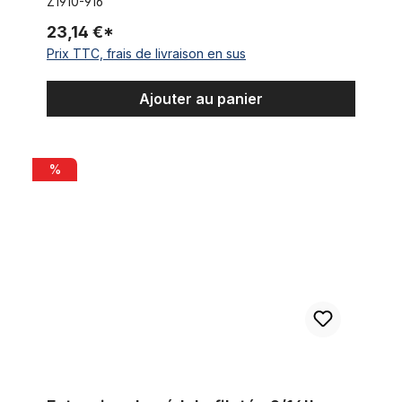
Z1910-916
23,14 €*
Prix TTC, frais de livraison en sus
Ajouter au panier
Extension de pédale filetée 9/16'' Ergotec
%