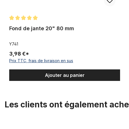
Note moyenne de 5 sur 5 étoiles
Fond de jante 20" 80 mm
Y741
3,98 €*
Prix TTC, frais de livraison en sus
Ajouter au panier
Les clients ont également ache
Ignorer la galerie de produits
Fond de jante 20" 80 mm