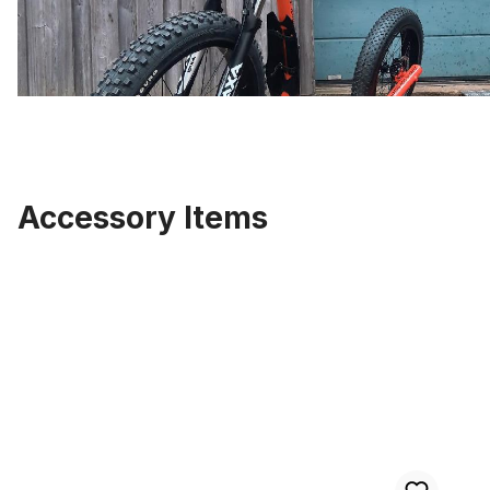
Accessory Items
Ignorer la galerie de produits
Fond de jante 20" 80 mm