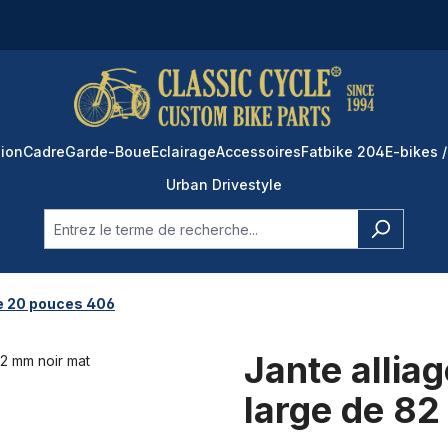
ion
Cadre
Garde-Boue
Eclairage
Accessoires
Fatbike 204
E-bikes /
Urban Drivestyle
e 20 pouces 406
Jante allia
large de 82