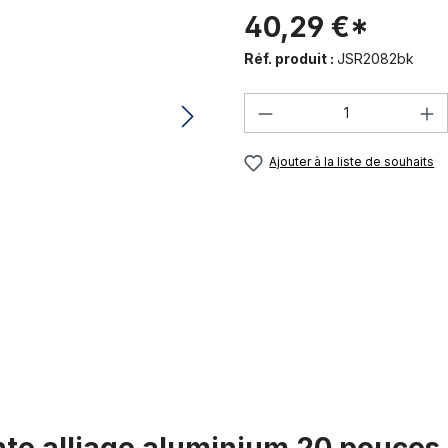
40,29 €*
Réf. produit :
JSR2082bk
Quantité de produi
Ajouter à la liste de souhaits