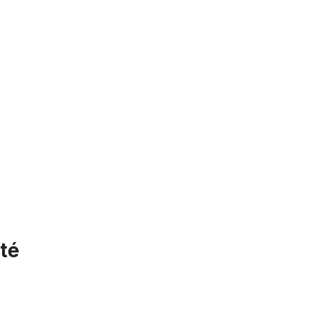
té
Chambre à air 20 x 4.0 - 4 1/4 pouces AV