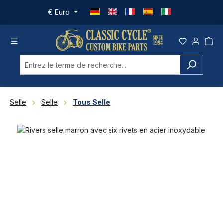
Passer au contenu principal
€
Euro
Selle
Selle
Tous Selle
Ignorer la galerie d'images