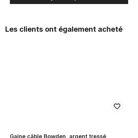
Les clients ont également acheté
Ignorer la galerie de produits
Gaine câble Bowden, argent tressé métallisé, 2,50 m x 5 mm
Gaine câble Bowden, argent tressé