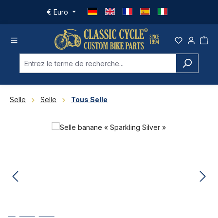
Passer au contenu principal
€
Euro
Selle
Selle
Tous Selle
Ignorer la galerie d'images