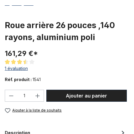
Roue arrière 26 pouces ,140
rayons, aluminium poli
161,29 €*
Note moyenne de 3.5 sur 5 étoiles
1 évaluation
Réf. produit :
1541
Quantité de produit : Entrez la quantité
Ajouter au panier
Ajouter à la liste de souhaits
Description