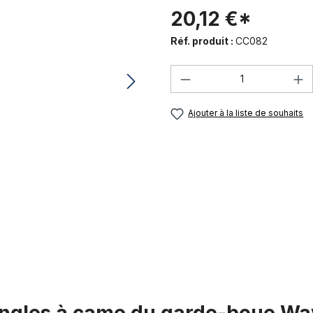
20,12 €*
Réf. produit :
CC082
Quantité de produi
Ajouter à la liste de souhaits