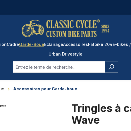
ion
Cadre
Garde-Boue
Eclairage
Accessoires
Fatbike 204
E-bikes /
Urban Drivestyle
ue
Accessoires pour Garde-boue
Tringles à
Wave