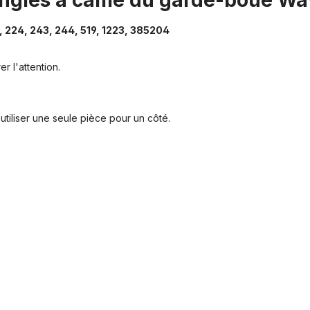
ringles à came du garde-boue Wa
x, 224, 243, 244, 519, 1223, 385204
r l'attention.
tiliser une seule pièce pour un côté.