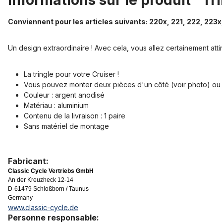
Informations sur le produit "T
Conviennent pour les articles suivants: 220x, 221, 222, 223
Un design extraordinaire ! Avec cela, vous allez certainement attire
La tringle pour votre Cruiser !
Vous pouvez monter deux pièces d'un côté (voir photo) ou u
Couleur : argent anodisé
Matériau : aluminium
Contenu de la livraison : 1 paire
Sans matériel de montage
Fabricant:
Classic Cycle Vertriebs GmbH
An der Kreuzheck 12-14
D-61479 Schloßborn / Taunus
Germany
www.classic-cycle.de
Personne responsable: