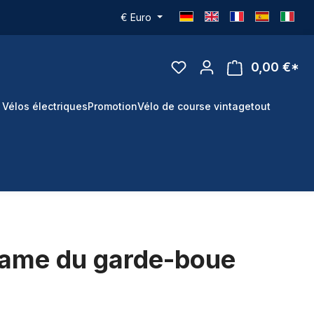
€
Euro
0,00 €*
 Vélos électriques
Promotion
Vélo de course vintage
tout
 came du garde-boue