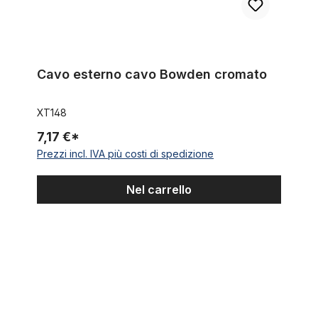
Cavo esterno cavo Bowden cromato
XT148
7,17 €*
Prezzi incl. IVA più costi di spedizione
Nel carrello
Protezione per verniciatura e telaio di forcelle a doppia piastr