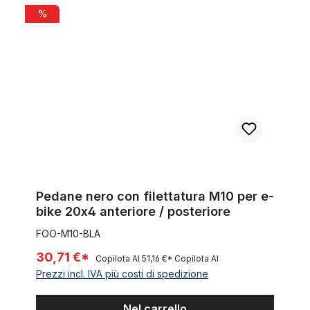
Pedane nero con filettatura M10 per e-bike 20x4 anteriore / p
%
Pedane nero con filettatura M10 per e-
bike 20x4 anteriore / posteriore
FOO-M10-BLA
30,71 €*
Copilota AI
51,16 €*
Copilota AI
Prezzi incl. IVA più costi di spedizione
Nel carrello