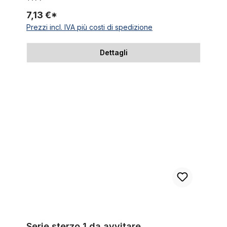
7,13 €*
Prezzi incl. IVA più costi di spedizione
Dettagli
Serie sterzo 1 da avvitare
Serie sterzo 1 da avvitare