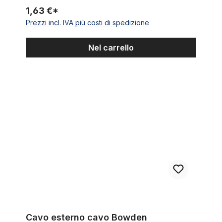
1,63 €*
Prezzi incl. IVA più costi di spedizione
Nel carrello
Cavo esterno cavo Bowden brillantinato fucsia metallico
Cavo esterno cavo Bowden