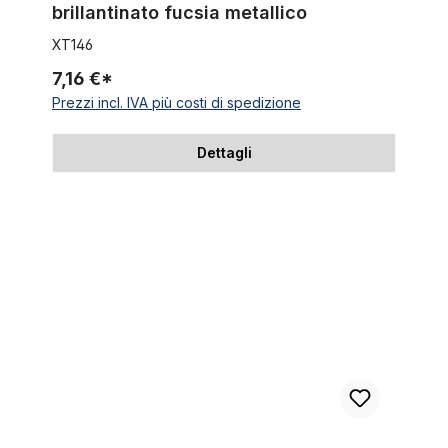
brillantinato fucsia metallico
XT146
7,16 €*
Prezzi incl. IVA più costi di spedizione
Dettagli
Cavo esterno cavo Bowden argentato ad intreccio metallico