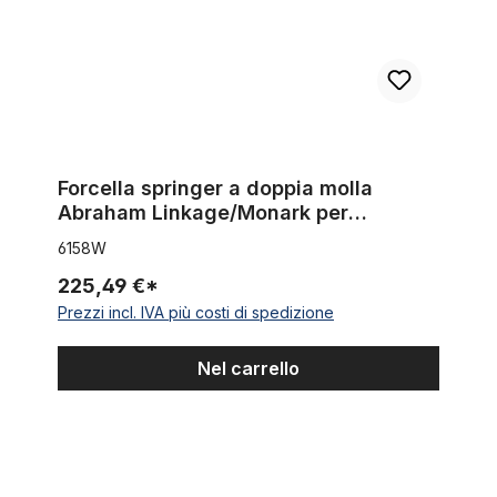
Forcella springer a doppia molla
Abraham Linkage/Monark per
cerchioni fino a 26 pollici
6158W
225,49 €*
Prezzi incl. IVA più costi di spedizione
Nel carrello
Cavo esterno cavo Bowden grigio / nero