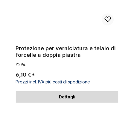
Protezione per verniciatura e telaio di
forcelle a doppia piastra
Y294
6,10 €*
Prezzi incl. IVA più costi di spedizione
Dettagli
Dado a stella, tappo in alluminio e vite per serie sterzo ahead