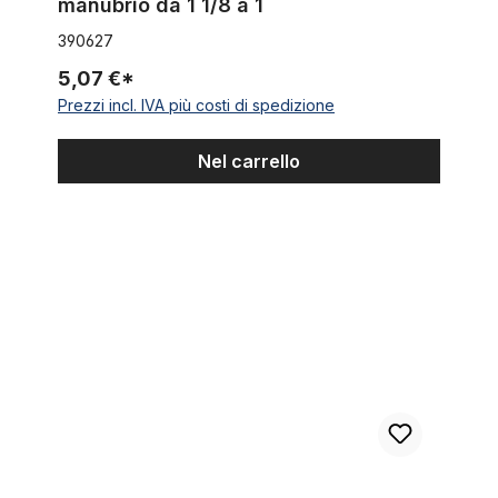
manubrio da 1 1/8 a 1
390627
5,07 €*
Prezzi incl. IVA più costi di spedizione
Nel carrello
Protezione per verniciatura e telaio di forcelle a doppia piastr