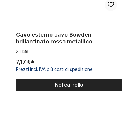
Cavo esterno cavo Bowden
brillantinato rosso metallico
XT138
7,17 €*
Prezzi incl. IVA più costi di spedizione
Nel carrello
Forcella springer a doppia molla Abraham Linkage/Monark per c