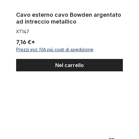
Cavo esterno cavo Bowden argentato
ad intreccio metallico
XT147
7,16 €*
Prezzi incl. IVA più costi di spedizione
Nel carrello
Cavo esterno cavo Bowden cromato