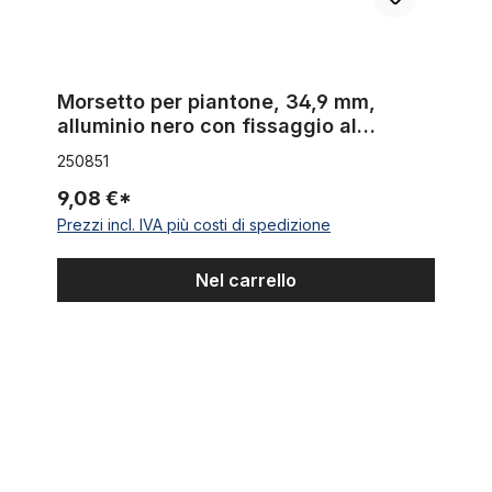
Morsetto per piantone, 34,9 mm,
alluminio nero con fissaggio al
portapacchi
250851
9,08 €*
Prezzi incl. IVA più costi di spedizione
Nel carrello
Morsetto per piantone, 31,8 mm, alluminio nero con fissaggio a