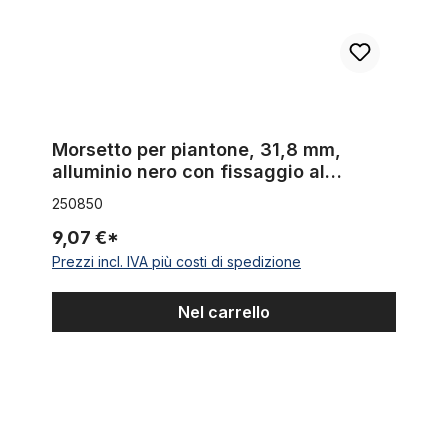
Morsetto per piantone, 31,8 mm,
alluminio nero con fissaggio al
portapacchi
250850
9,07 €*
Prezzi incl. IVA più costi di spedizione
Nel carrello
Morsetto reggisella 29,9 mm in alluminio lucido argentato