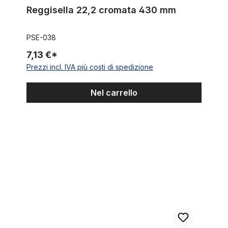
Reggisella 22,2 cromata 430 mm
PSE-038
7,13 €*
Prezzi incl. IVA più costi di spedizione
Nel carrello
Reggisella originale B46, 31,8 mm, nera