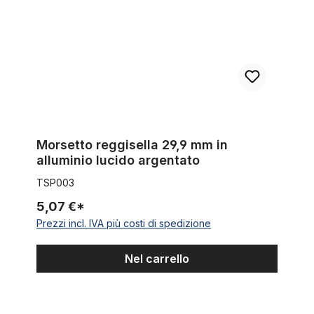
Morsetto reggisella 29,9 mm in
alluminio lucido argentato
TSP003
5,07 €*
Prezzi incl. IVA più costi di spedizione
Nel carrello
Cannotto filettato per forcella springer, cromato 1 1/8