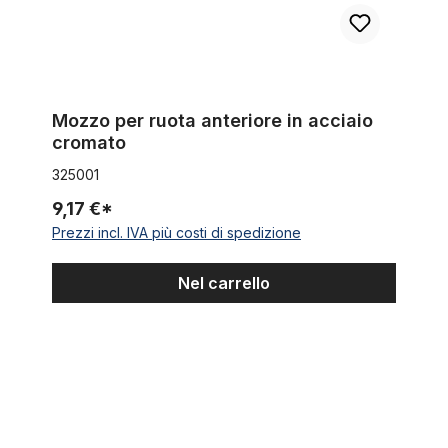
Mozzo per ruota anteriore in acciaio
cromato
325001
9,17 €*
Prezzi incl. IVA più costi di spedizione
Nel carrello
Sturmey Archer S2C a 2 velocità Duomatic