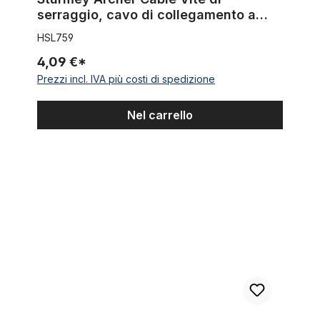
serraggio, cavo di collegamento a
catena
HSL759
4,09 €*
Prezzi incl. IVA più costi di spedizione
Nel carrello
Fascetta di serraggio per freno o cavo del cambio per fodero