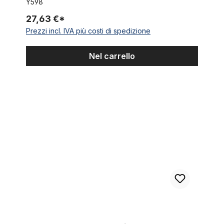
Y598
27,63 €*
Prezzi incl. IVA più costi di spedizione
Nel carrello
Mozzo per ruota anteriore con una larghezza di 135 mm in allu