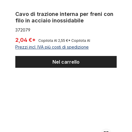
Cavo di trazione interna per freni con
filo in acciaio inossidabile
372079
2,04 €*
Copilota AI
2,55 €*
Copilota AI
Prezzi incl. IVA più costi di spedizione
Nel carrello
Mozzo anteriore con asse fisso, alluminio nero con freno a di