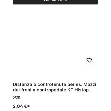
Distanza o controtenuta per es. Mozzi dei freni a contropedale
Distanza o controtenuta per es. Mozzi
dei freni a contropedale KT Histop
sull'asse posteriore
2515
2,04 €*