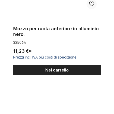
Mozzo per ruota anteriore in alluminio
nero.
325064
11,23 €*
Prezzi incl. IVA più costi di spedizione
Nel carrello
Cavo interno per freni in acciaio inossidabile, 2m