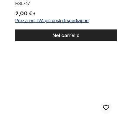
HSL767
2,00 €*
Prezzi incl. IVA più costi di spedizione
Nel carrello
Sturmey Archer cover protettiva per l'asse, nero Indicator Gua