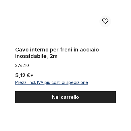
Cavo interno per freni in acciaio
inossidabile, 2m
374210
5,12 €*
Prezzi incl. IVA più costi di spedizione
Nel carrello
Mozzo extra-largo per freno a contropedale, nero