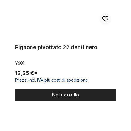
Pignone pivottato 22 denti nero
Y601
12,25 €*
Prezzi incl. IVA più costi di spedizione
Nel carrello
Mozzo anteriore con asse fisso, alluminio argento con freno a