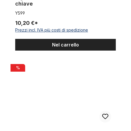
chiave
Y599
10,20 €*
Prezzi incl. IVA più costi di spedizione
Nel carrello
Cavo di trazione interna per freni con filo in acciaio inossidabi
%