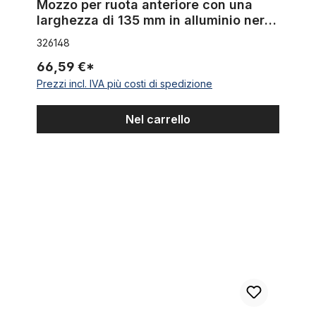
Mozzo per ruota anteriore con una
larghezza di 135 mm in alluminio nero
con innesto per freno a disco
326148
66,59 €*
Prezzi incl. IVA più costi di spedizione
Nel carrello
Kit di conversione a single speed 18-16-14 denti