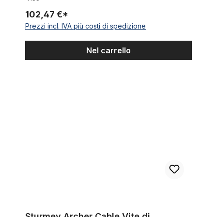
102,47 €*
Prezzi incl. IVA più costi di spedizione
Nel carrello
Sturmey Archer Cable Vite di serraggio, cavo di collegamento
Sturmey Archer Cable Vite di