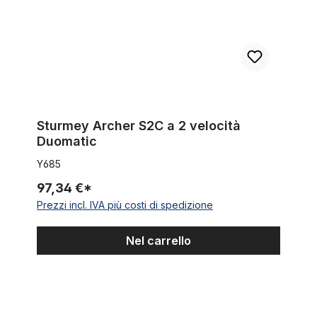
Sturmey Archer S2C a 2 velocità
Duomatic
Y685
97,34 €*
Prezzi incl. IVA più costi di spedizione
Nel carrello
Mozzo Sturmey Archer a 3 velocità per Cruiser per freno a di