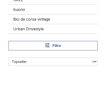
buono
Bici da corsa vintage
Urban Drivestyle
Filtro
Reggisella Layback, 25,4 mm, cromata