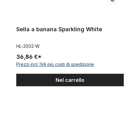
Sella a banana Sparkling White
HL-2002-W
36,86 €*
Prezzi incl. IVA più costi di spedizione
Nel carrello
Bussola di riduzione da 25,4 mm (1 pollice) a 31,8 mm