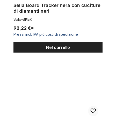
Valutazione media di 4.5 su 5 stelle
Sella Board Tracker nera con cuciture
di diamanti neri
Solo-BKBK
92,22 €*
Prezzi incl. IVA più costi di spedizione
Nel carrello
Sissy bar 107 cm lungo, cromato