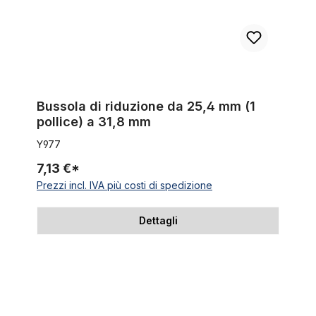
Bussola di riduzione da 25,4 mm (1
pollice) a 31,8 mm
Y977
7,13 €*
Prezzi incl. IVA più costi di spedizione
Dettagli
Sella ad es. per bici pieghevole anni 70 marrone