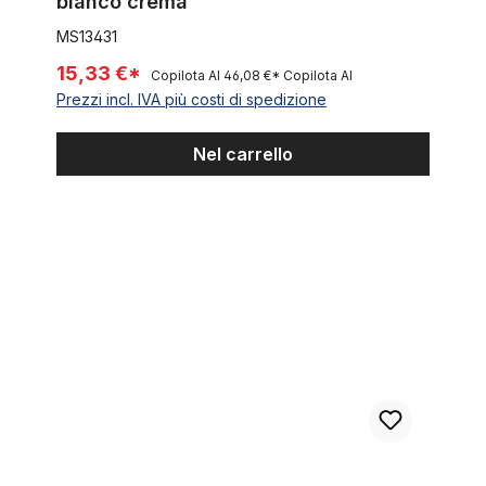
bianco crema
MS13431
15,33 €*
Copilota AI
46,08 €*
Copilota AI
Prezzi incl. IVA più costi di spedizione
Nel carrello
Reggisella, 31,8 mm, cromato