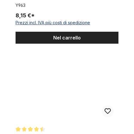
28,6 mm (1 1/8 pollici)
Y963
8,15 €*
Prezzi incl. IVA più costi di spedizione
Nel carrello
Sella Board Tracker nera con cuciture di diamanti neri