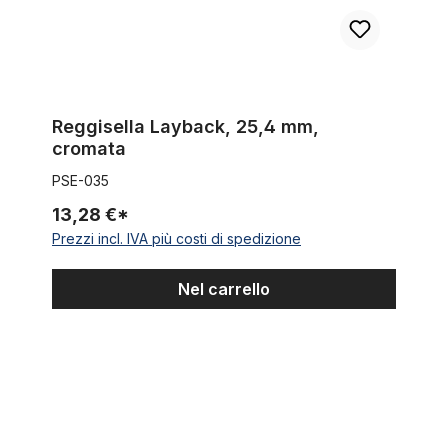
Reggisella Layback, 25,4 mm,
cromata
PSE-035
13,28 €*
Prezzi incl. IVA più costi di spedizione
Nel carrello
Sella a banana per grandi (ruote da 24 / 26)