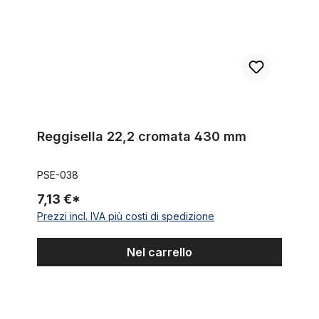
Reggisella 22,2 cromata 430 mm
PSE-038
7,13 €*
Prezzi incl. IVA più costi di spedizione
Nel carrello
Morsetto di bloccaggio per sella color nero universale e robu