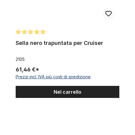
Valutazione media di 5 su 5 stelle
Sella nero trapuntata per Cruiser
2105
61,46 €*
Prezzi incl. IVA più costi di spedizione
Nel carrello
Sella marrone trapuntata per Cruiser