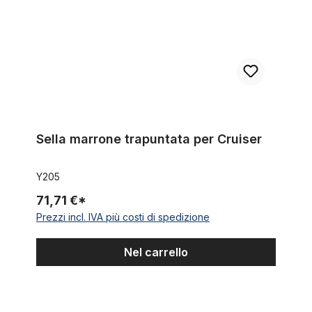
Sella marrone trapuntata per Cruiser
Y205
71,71 €*
Prezzi incl. IVA più costi di spedizione
Nel carrello
Sella ad es. per bici pieghevole anni 70 nera