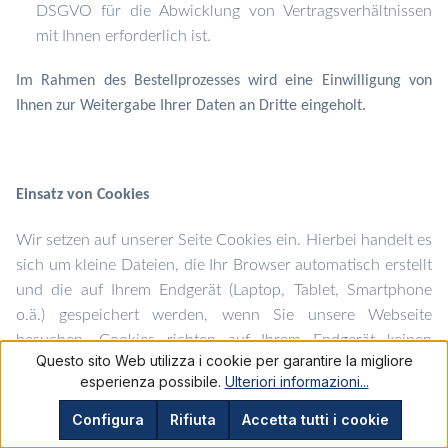
DSGVO für die Abwicklung von Vertragsverhältnissen
mit Ihnen erforderlich ist.
Im Rahmen des Bestellprozesses wird eine Einwilligung von
Ihnen zur Weitergabe Ihrer Daten an Dritte eingeholt.
Einsatz von Cookies
Wir setzen auf unserer Seite Cookies ein. Hierbei handelt es
sich um kleine Dateien, die Ihr Browser automatisch erstellt
und die auf Ihrem Endgerät (Laptop, Tablet, Smartphone
o.ä.) gespeichert werden, wenn Sie unsere Webseite
besuchen. Cookies richten auf Ihrem Endgerät keinen
Questo sito Web utilizza i cookie per garantire la migliore
Schaden an, enthalten keine Viren, Trojaner oder sonstige
esperienza possibile.
Ulteriori informazioni...
Schadsoftware.
Configura
Rifiuta
Accetta tutti i cookie
In dem Cookie werden Informationen abgelegt, die sich