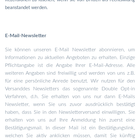
Rezensionen zu löschen, wenn sie von Dritten als rechtswidrig
beanstandet werden.
E-Mail-Newsletter
Sie können unseren E-Mail Newsletter abonnieren, um
Informationen zu aktuellen Angeboten zu erhalten. Einzige
Pflichtangabe ist die Angabe Ihrer E-Mail-Adresse. Alle
weiteren Angaben sind freiwillig und werden von uns z.B.
für eine persönliche Anrede benutzt. W
ir nutzen f
ür den
Versand
des Newsletters das sog
enannte
Double Opt-in
Verfahren
, d.h. Sie erhalten von uns nur dann E-Mails
Newsletter, wenn Sie uns zuvor ausdrücklich bestätigt
haben
, dass Sie in den
Newsletterv
ersand einwilligen.
Sie
erhalten von uns auf Ihre Anmeldung hin zuerst ein
e
Bestätigungs
m
ail
. In dieser Mail ist ein Bestätigungslink,
welchen Sie aktiv anklicken müssen, damit Sie künftig