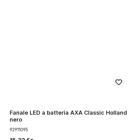
Fanale LED a batteria AXA Classic Holland nero
Fanale LED a batteria AXA Classic Holland
nero
92911095