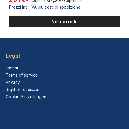
2,04 €*
Copilota AI
4,09 €*
Copilota AI
Prezzi incl. IVA più costi di spedizione
Nel carrello
Legal
Imprint
Terms of service
Privacy
Right of rescission
Cookie-Einstellungen