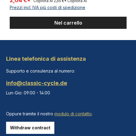
2,04 €*
Copilota AI
2,55 €*
Copilota AI
Prezzi incl. IVA più costi di spedizione
Nel carrello
Linea telefonica di assistenza
Supporto e consulenza al numero:
info@classic-cycle.de
Lun-Gio: 09:00 - 14:00
Oppure tramite il nostro
modulo di contatto
.
Withdraw contract