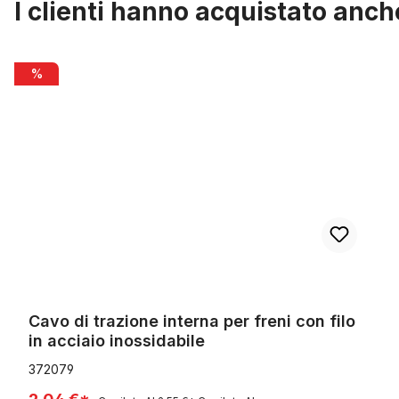
I clienti hanno acquistato anch
Salta la galleria dei prodotti
Cavo di trazione interna per freni con filo in acciaio inossidabile
%
Cavo di trazione interna per freni con filo
in acciaio inossidabile
372079