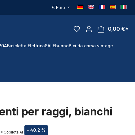
€
Euro
0,00 €*
 204
Bicicletta Elettrica
SALE
buono
Bici da corsa vintage
nti per raggi, bianchi
- 40.2 %
€*
Copilota AI