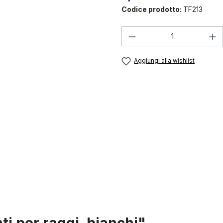
Codice prodotto:
TF213
Quantità del prodo
Aggiungi alla wishlist