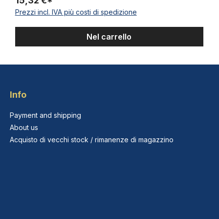
15,32 €*
Prezzi incl. IVA più costi di spedizione
Nel carrello
Info
Payment and shipping
About us
Acquisto di vecchi stock / rimanenze di magazzino