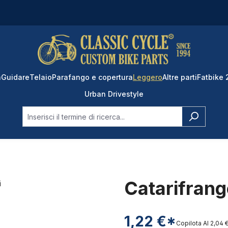
a
Guidare
Telaio
Parafango e copertura
Leggero
Altre parti
Fatbike
Urban Drivestyle
Catarifrange
1,22 €*
Copilota AI
2,04 