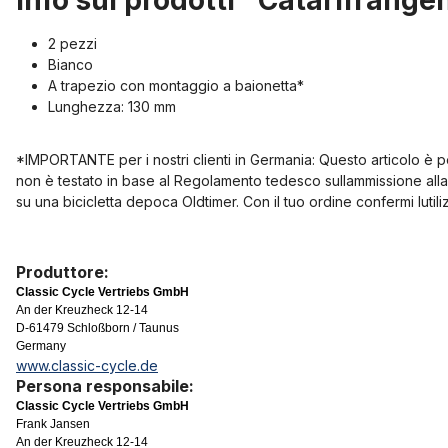
Info sui prodotti "Catarifrangen
2 pezzi
Bianco
A trapezio con montaggio a baionetta*
Lunghezza: 130 mm
*IMPORTANTE per i nostri clienti in Germania: Questo articolo è 
non è testato in base al Regolamento tedesco sullammissione alla
su una bicicletta depoca Oldtimer. Con il tuo ordine confermi lutil
Produttore:
Classic Cycle Vertriebs GmbH
An der Kreuzheck 12-14
D-61479 Schloßborn / Taunus
Germany
www.classic-cycle.de
Persona responsabile:
Classic Cycle Vertriebs GmbH
Frank Jansen
An der Kreuzheck 12-14