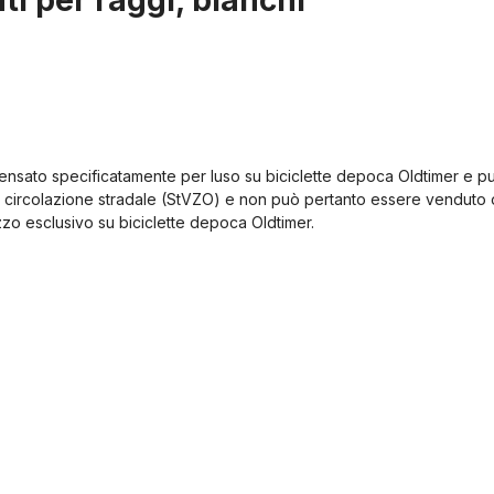
ti per raggi, bianchi"
pensato specificatamente per luso su biciclette depoca Oldtimer e p
 circolazione stradale (StVZO) e non può pertanto essere venduto o 
izzo esclusivo su biciclette depoca Oldtimer.