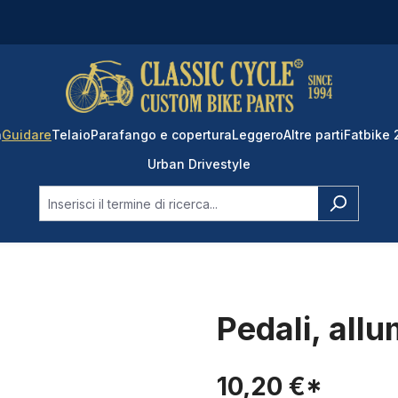
a
Guidare
Telaio
Parafango e copertura
Leggero
Altre parti
Fatbike
Urban Drivestyle
Pedali, allu
10,20 €*