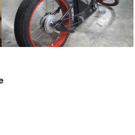
e
Parafanghi con aste a banda da 26 pollici lucido